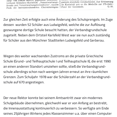
Zur gleichen Zeit erfolgte auch eine Änderung des Schulsprengels. Im Zuge
dessen wurden 52 Schüler aus Ludwigsfeld, welche die zur Auflösung
gezwungene dortige Schule besucht hatten, der Verbands­grund­schule
zugeteilt. Neben dem Ortsteil Karlsfeld West war sie nun auch zuständig
für Schüler aus den Münchner Stadtteilen Ludwigsfeld und Gerberau.
Wegen des weiter wachsenden Zustroms an die private Griechische
Schule (Grund- und Teilhauptschule I und Teilhauptschule II), die erst 1990
an einen anderen Standort umziehen sollte, stieß die Ver­­­bands­grund­
schule allerdings schon nach wenigen Jahren erneut an ihre räumlichen
Grenzen. Zum Schuljahr 1978 war die Schülerzahl an der Ver­­­bands­grund­
schule auf 670 angestiegen.
Der neue Rektor konnte bei seinem Amtsantritt zwar ein modernes
Schulgebäude übernehmen, gleichwohl war er von Anfang an bestrebt,
die Innenausstattung kontinuierlich zu verbessern. So verfügte am Ende
seines 25jährigen Wirkens jedes Klassenzimmer u.a. über einen Computer