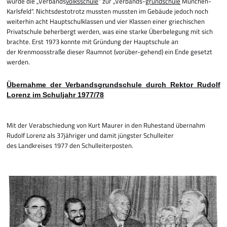
wurde die „Verbands
volksschule
“ zur „Verbands-
grundschule
München-
Karlsfeld“. Nichtsdestotrotz mussten mussten im Gebäude jedoch noch
weiterhin acht Haupt­schul­klassen und vier Klassen einer griechischen
Privatschule beherbergt werden, was eine starke Über­belegung mit sich
brachte. Erst 1973 konnte mit Gründung der Hauptschule an
der Krenmoos­straße dieser Raumnot (vorüber-gehend) ein Ende gesetzt
werden.
Übernahme der Verbandsgrundschule durch Rektor Rudolf
Lorenz im Schuljahr 1977/78
Mit der Verabschiedung von Kurt Maurer in den Ruhestand übernahm
Rudolf Lorenz als 37jähriger und damit jüngster Schulleiter
des Landkreises 1977 den Schul­leiterposten.