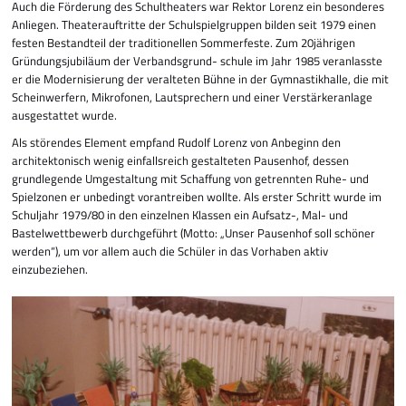
Auch die Förderung des Schultheaters war Rektor Lorenz ein besonderes
Anliegen. Theaterauftritte der Schul­spiel­gruppen bilden seit 1979 einen
festen Bestandteil der traditionellen Sommerfeste. Zum 20jährigen
Gründungsjubiläum der Verbandsgrund- schule im Jahr 1985 veranlasste
er die Modernisierung der veralteten Bühne in der Gymnastikhalle, die mit
Scheinwerfern, Mikrofonen, Lautsprechern und einer Verstär­ker­anlage
ausgestattet wurde.
Als störendes Element empfand Rudolf Lorenz von Anbeginn den
architektonisch wenig einfallsreich gestalteten Pausenhof, dessen
grundlegende Umgestaltung mit Schaffung von getrennten Ruhe- und
Spielzonen er unbedingt vorantreiben wollte. Als erster Schritt wurde im
Schuljahr 1979/80 in den einzelnen Klassen ein Aufsatz-, Mal- und
Bastelwettbewerb durchgeführt (Motto: „Unser Pausenhof soll schöner
werden“), um vor allem auch die Schüler in das Vorhaben aktiv
einzubeziehen.