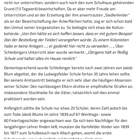
nicht nur un­ter­­richten, sondern auch noch den zum Schulhaus gehörenden
Grund (13 Tagwerk) bewirt­schaften. Da er aber mehr Freude am
Unterrichten und an der Erziehung der ihm anvertrauten „Siedlerkinder“
als an der Bewirtschaftung der Ackerflächen hatte, zog er sich schon bald
den Unmut seiner Vorgesetzten zu. So beklagte sich etwa die Kultus­
behörde:
„Von ihm hätte es sich hoffen lassen, dass er mit gutem Beispiel
(bei der Bestellung der Felder) vorangehen würde. Zu einem Kolonisten
habe er keine Anlagen …; er gedenkt hier nicht zu verweilen … „
Über
Schleibingers Unterricht aber wurde vermerkt
: „Übrigens hält er fleißig
Schule und haltet alles im Hause reinlich.“
Dementsprechend wurde Schleibinger bereits nach zwei Jahren von Jakob
Blum abgelöst, der die Ludwigsfelder Schule fortan 35 Jahre leiten sollte.
Bei seinem Amtsantritt beklagte er sich sehr über die häufigen Absenzen
seiner Schüler. Den nachlässigen Eltern drohte er empfindliche Strafen an,
insbesondere Stockhiebe für die Väter; tatsächlich soll dies einmal
praktiziert worden sein.
Anfänglich zählte die Schule nur etwa 20 Schüler, deren Zahl jedoch bis
zum Tode Jakob Blums im Jahre 1839 auf 67 Werktags- sowie
60 Feiertags­schüler angewachsen war. Da sich kein Nachfolger für den
langjährigen Lehrer finden ließ, mussten die Karlsfelder Kinder von 1839
bis 1877 zum Schulbesuch nach Allach gehen, womit die erste