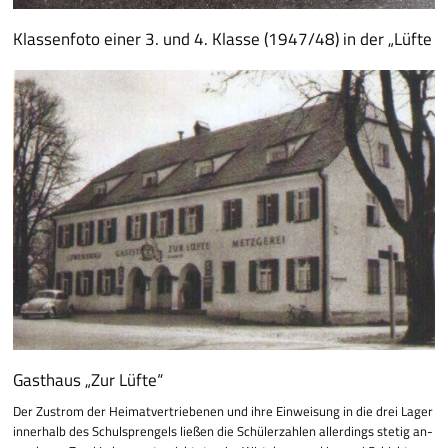
Klassenfoto einer 3. und 4. Klasse
(1947/48) in der „Lüfte
Gasthaus „Zur Lüfte“
Der Zustrom der Hei­mat­­vertriebenen und ihre Einweisung in die drei Lager
inner­halb des Schulspren­gels ließen die Schü­ler­zah­len aller­dings stetig an­