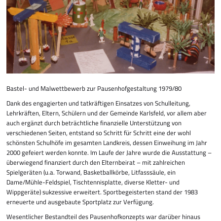
Bastel- und Malwettbewerb zur Pausen­hofgestaltung 1979/80
Dank des engagierten und tatkräftigen Einsatzes von Schulleitung,
Lehrkräften, Eltern, Schülern und der Gemeinde Karlsfeld, vor allem aber
auch ergänzt durch beträcht­liche finanzielle Un­ter­­stützung von
verschiedenen Seiten, entstand so Schritt für Schritt eine der wohl
schönsten Schulhöfe im gesamten Land­kreis, dessen Einweihung im Jahr
2000 gefeiert werden konnte. Im Laufe der Jahre wurde die Ausstattung –
überwiegend finanziert durch den Elternbeirat – mit zahlreichen
Spielgeräten (u.a. Torwand, Basket­ball­körbe, Litfasssäule, ein
Dame/Mühle­-Feld­spiel, Tischtennis­platte, diverse Kletter- und
Wippgeräte) sukzessive erweitert. Sport­be­geisterten stand der 1983
erneuerte und ausgebaute Sportplatz zur Verfügung.
Wesentlicher Bestandteil des Pausenhofkonzepts war darüber hinaus